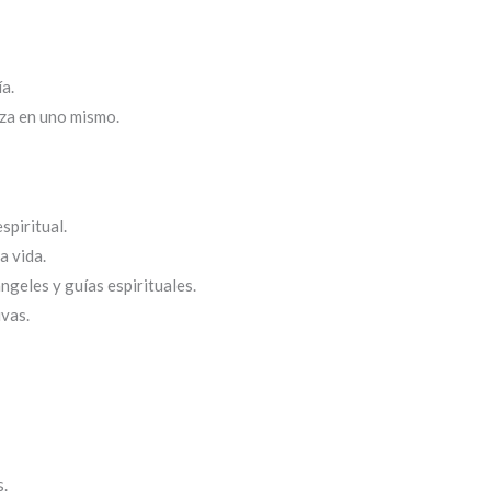
ía.
nza en uno mismo.
spiritual.
a vida.
ngeles y guías espirituales.
vas.
s.