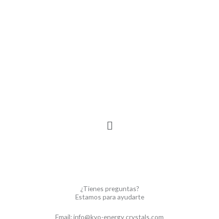
Ir
al
contenido
Menú
¿Tienes preguntas?
Estamos para ayudarte
Email: info@kyo-energy crystals.com