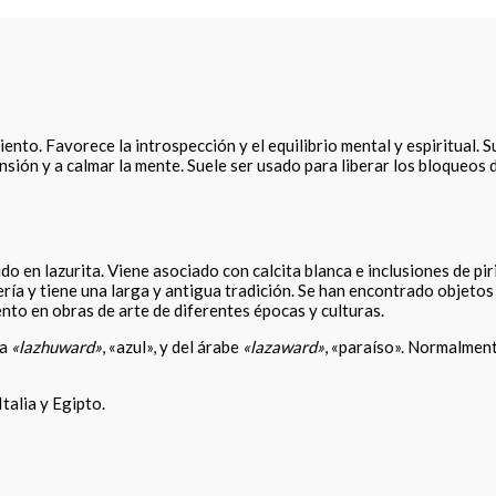
ento. Favorece la introspección y el equilibrio mental y espiritual. Su
nsión y a calmar la mente. Suele ser usado para liberar los bloqueos 
ido en lazurita. Viene asociado con calcita blanca e inclusiones de pir
ría y tiene una larga y antigua tradición. Se han encontrado objetos 
nto en obras de arte de diferentes épocas y culturas.
sa
«lazhuward»
, «azul», y del árabe
«lazaward»
, «paraíso». Normalmen
talia y Egipto.