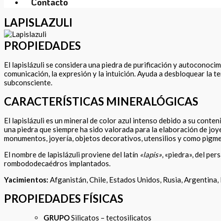
Contacto
LAPISLAZULI
PROPIEDADES
El lapislázuli se considera una piedra de purificación y autoconocimi
comunicación, la expresión y la intuición. Ayuda a desbloquear la te
subconsciente.
CARACTERÍSTICAS MINERALÓGICAS
El lapislázuli es un mineral de color azul intenso debido a su conten
una piedra que siempre ha sido valorada para la elaboración de joye
monumentos, joyería, objetos decorativos, utensilios y como pigme
El nombre de lapislázuli proviene del latín
«lapis»
, «piedra», del per
rombododecaédros implantados.
Yacimientos:
Afganistán, Chile, Estados Unidos, Rusia, Argentina, I
PROPIEDADES FÍSICAS
GRUPO
Silicatos – tectosilicatos