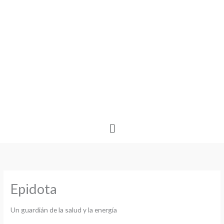
Ir
al
contenido
Menú
Epidota
Un guardián de la salud y la energía