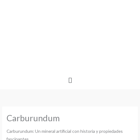
Ir
al
contenido
Menú
Carburundum
Carburundum: Un mineral artificial con historia y propiedades
fascinantes