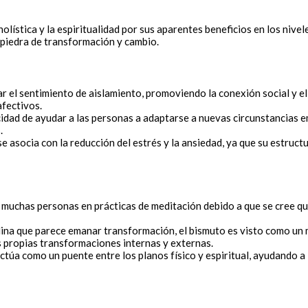
olística y la espiritualidad por sus aparentes beneficios en los nivele
 piedra de transformación y cambio.
r el sentimiento de aislamiento, promoviendo la conexión social y el
fectivos.
cidad de ayudar a las personas a adaptarse a nuevas circunstancias 
.
 asocia con la reducción del estrés y la ansiedad, ya que su estruct
r muchas personas en prácticas de meditación debido a que se cree qu
alina que parece emanar transformación, el bismuto es visto como un 
s propias transformaciones internas y externas.
túa como un puente entre los planos físico y espiritual, ayudando a