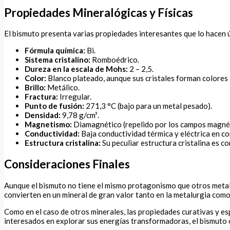
Propiedades Mineralógicas y Físicas
El bismuto presenta varias propiedades interesantes que lo hacen ú
Fórmula química:
Bi.
Sistema cristalino:
Romboédrico.
Dureza en la escala de Mohs:
2 – 2,5.
Color:
Blanco plateado, aunque sus cristales forman colores i
Brillo:
Metálico.
Fractura:
Irregular.
Punto de fusión:
271,3 °C (bajo para un metal pesado).
Densidad:
9,78 g/cm³.
Magnetismo:
Diamagnético (repelido por los campos magnét
Conductividad:
Baja conductividad térmica y eléctrica en c
Estructura cristalina:
Su peculiar estructura cristalina es c
Consideraciones Finales
Aunque el bismuto no tiene el mismo protagonismo que otros metales 
convierten en un mineral de gran valor tanto en la metalurgia como 
Como en el caso de otros minerales, las propiedades curativas y espi
interesados en explorar sus energías transformadoras, el bismuto o