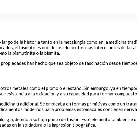
lo largo de la historia tanto en la metalurgia como en la medicina tra
rados, el bismuto es uno de los elementos más interesantes de la tab
o la bismutinita o la bismita.
 y propiedades han hecho que sea objeto de fascinación desde tiempo
otros metales como el plomo o el estaño. Sin embargo, ya en tiempos
su resistencia a la oxidación y a su capacidad para formar compuest
edicina tradicional. Se empleaba en formas primitivas como un trata
edicamentos modernos para problemas estomacales contienen derivado
urgia, debido a su bajo punto de fusión. Este elemento también se uti
adas en la soldadura o la impresión tipográfica.